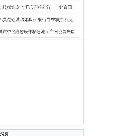
科技赋能安全 匠心守护前行——北京国
凯翼昆仑试驾体验营 畅行自在掌控 驭见
城市中的理想晚年栖息地：广州悦麓居康
消费