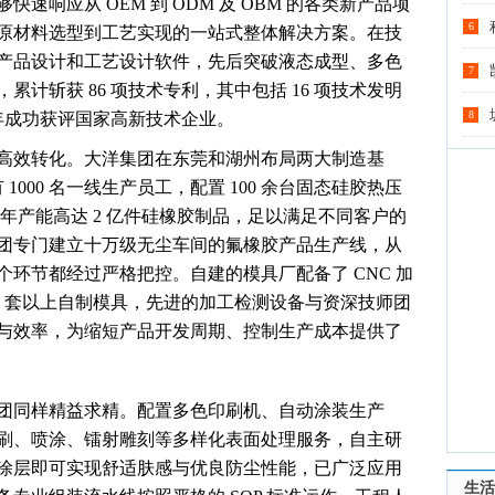
响应从 OEM 到 ODM 及 OBM 的各类新产品项
6
原材料选型到工艺实现的一站式整体解决方案。在技
产品设计和工艺设计软件，先后突破液态成型、多色
7
计斩获 86 项技术专利，其中包括 16 项技术发明
8
 年成功获评国家高新技术企业。
高效转化。大洋集团在东莞和湖州布局两大制造基
有 1000 名一线生产员工，配置 100 余台固态硅胶热压
，年产能高达 2 亿件硅橡胶制品，足以满足不同客户的
团专门建立十万级无尘车间的氟橡胶产品生产线，从
环节都经过严格把控。自建的模具厂配备了 CNC 加
00 套以上自制模具，先进的加工检测设备与资深技师团
与效率，为缩短产品开发周期、控制生产成本提供了
团同样精益求精。配置多色印刷机、自动涂装生产
刷、喷涂、镭射雕刻等多样化表面处理服务，自主研
外涂层即可实现舒适肤感与优良防尘性能，已广泛应用
生活