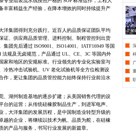
专业组装流水线按照严格的 SOP 标准运作，工程人
备丰富精益生产经验，在降本增效的同时持续提升产
大洋集团得到充分践行。近百人的品质保证团队平均
汇聚
质保证、供应商品质管理、进料控制、制程管控到出货
通过 ISO9001、ISO14001、IATF16949 等国
1
H 法规及无卤规范，产品通过 UL、CE、3C 等国内外
2
国家和地区的安规标准。行业领先的专业化实验室与
广
3
、冷热冲击试验机、UV 老化试验机等全方位检测设
4
合作，更让集团的品质管控能力始终保持行业前沿水
5
莞、湖州制造基地的逐步扩建；从美国销售代理的设
平台的运营；从传统硅橡胶制品生产，到进军电声、
业，大洋集团的发展历程，是中国制造业转型升级的
卓越的企业，将继续以技术为帆、品质为舵，在硅橡
质的产品与服务，书写行业发展的新篇章。