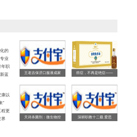
化的
专业
青年职
王老吉保济口服液成家
癌症，不再是绝症——
新蓝
安康以
来”
工程更
天诗杀菌剂：微生物控
深耕职教十二载 爱思
世界