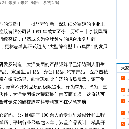
2 15:24 来源：未知 编辑：系统采编
型的浪潮中，一批坚守创新、深耕细分赛道的企业正
股有限公司从 1991 年成立至今，历经三十余载风雨
持续突破，已然成长为全球领先的综合服务厂商，
碑，更标志着其正式迈入 "大型综合型上市集团" 的发展
研发及制造，大洋集团的产品矩阵早已渗透到人们生
大家
子产品、家居生活用品、办公用品到汽车产品、医疗器械
1
遍布多元场景。能实现如此广泛的市场覆盖，源于集
积累，更离不开对品质的极致追求。作为苹果、华为、三
2
伙伴，大洋集团多次荣获最佳供应商奖项，这份认可
全球领先的硅橡胶材料专利技术在保驾护航。
3
4
密码。公司组建了 100 余人的专业研发设计和工程
上学历，平均行业经验超 8 年，涵盖产品设计、模具开
5