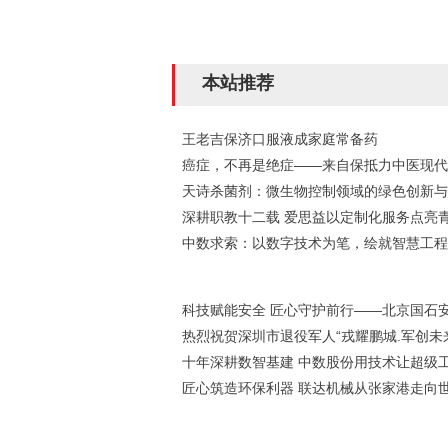
本站推荐
王老吉保济口服液成家庭常备药
癌症，不再是绝症——来自保抵力中医现代
天诗杀菌剂：微生物控制领域的绿色创新与
深耕职教十二载 爱思益以定制化服务点亮
中数求索：以数字技术为笔，绘就智慧工程
科技赋能安全 匠心守护前行——北京国石
热烈祝贺深圳市退役军人“戎耀鹏城.军创未
十年深耕数智基建 中数股份用技术让超级
匠心筑造环保利器 联达机械从张家港走向