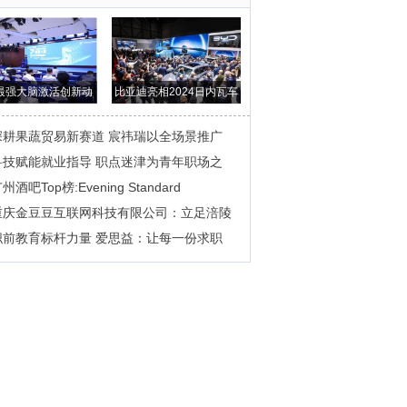
最强大脑激活创新动
比亚迪亮相2024日内瓦车
能，以赛促转
展 全球化进程
深耕果蔬贸易新赛道 宸祎瑞以全场景推广
科技赋能就业指导 职点迷津为青年职场之
州酒吧Top榜:Evening Standard
重庆金豆豆互联网科技有限公司：立足涪陵
职前教育标杆力量 爱思益：让每一份求职